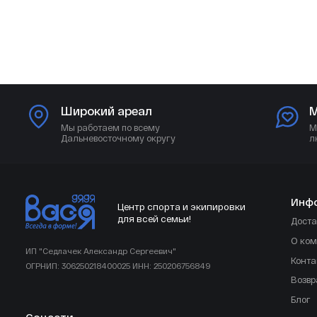
Широкий ареал
М
Мы работаем по всему
М
Дальневосточному округу
л
Инф
Центр спорта и экипировки
для всей семьи!
Доста
О ко
ИП "Седлачек Александр Сергеевич"
Конта
ОГРНИП: 306250218400025 ИНН: 250206756849
Возвр
Блог