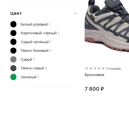
43
44
Цвет
45
Белый-розовый
1
46
Коричневый-чёрный
1
47
Серый-зелёный
1
48
Тёмно-бежевый
1
Серый
7
Тёмно-серый
3
0 отзывов
Кроссовки
Зелёный
1
Бежевый
9
7 800 ₽
Белый
7
Чёрный
19
Коричневый
5
Синий
4