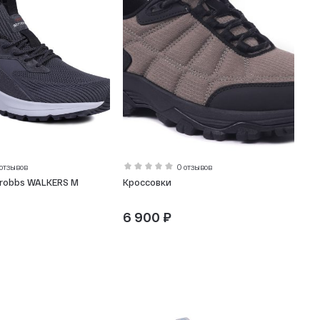
 отзывов
0 отзывов
trobbs WALKERS M
Кроссовки
6 900 ₽