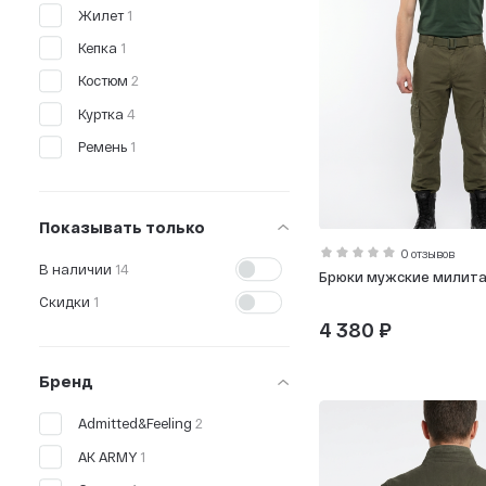
Жилет
1
Кепка
1
Костюм
2
Куртка
4
Ремень
1
Показывать только
0 отзывов
В наличии
14
Брюки мужские милит
Скидки
1
4 380 ₽
Бренд
Admitted&Feeling
2
AK ARMY
1