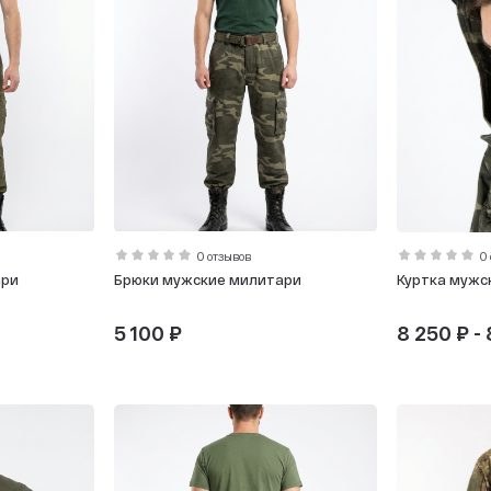
0 отзывов
0
ари
Брюки мужские милитари
Куртка мужс
5 100 ₽
8 250 ₽ -