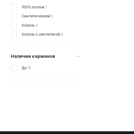
Чёрный
3
100% хлопок
1
L
Коричневый
1
Синтетический
2
XL
Синий
1
Хлопок
3
2XL
Хлопок с синтетикой
8
3XL
4XL
5XL
Наличие карманов
7XL
Да
12