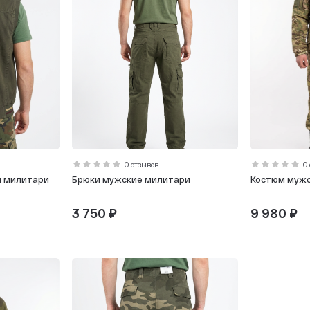
0 отзывов
0
й милитари
Брюки мужские милитари
Костюм муж
3 750 ₽
9 980 ₽