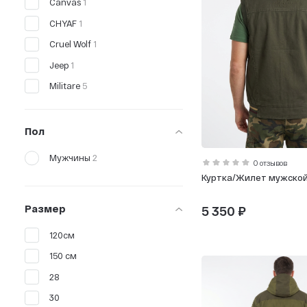
Canvas
1
CHYAF
1
Cruel Wolf
1
Jeep
1
Militare
5
Vogue Sport
1
ZDJY
1
Пол
Мужчины
2
0 отзывов
Куртка/Жилет мужско
Размер
5 350 ₽
120см
150 см
28
30