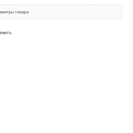
аметры товара
внить