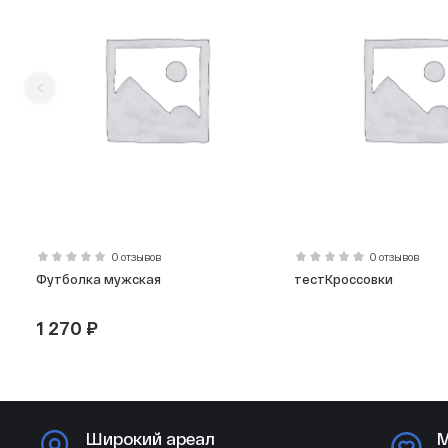
0 отзывов
0 отзывов
Футболка мужская
тестКроссовки
1 270 ₽
Широкий ареал
М