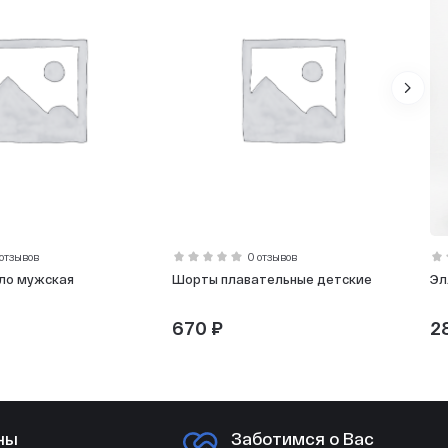
 отзывов
0 отзывов
ло мужская
Шорты плавательные детские
Эл
670 ₽
2
ны
Заботимся о Вас