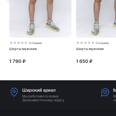
0 отзывов
0 отзывов
Шорты мужские
Шорты мужские
1 790 ₽
1 650 ₽
Широкий ареал
М
Мы работаем по всему
М
Дальневосточному округу
л