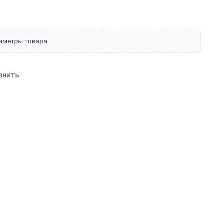
аметры товара
внить