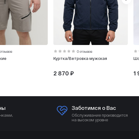
 отзывов
0 отзывов
кие
Куртка/Ветровка мужская
Ш
2 870 ₽
1
ны
Заботимся о Вас
нками,
Обслуживание производится
на высоком уровне