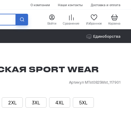
О компании
Наши контакты
Доставка и оплата
Войти
Сравнение
Избранное
Корзина
Единоборства
Аксессуары
Аксессуары
Бейсболки
Бейсболки
СКАЯ SPORT WEAR
Артикул MTst0825Mst_117901
2XL
3XL
4XL
5XL
Все мужские аксессуары
Все женские аксессуары