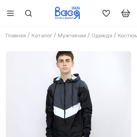
/
/
/
/
Главная
Каталог
Мужчинам
Одежда
Костю