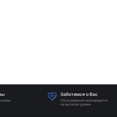
ны
Заботимся о Вас
нками,
Обслуживание производится
на высоком уровне