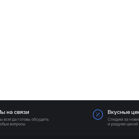
ы на связи
Вкусные це
ы всегда готовы обсудить
Следим за нови
юбые вопросы
и радуем ценой