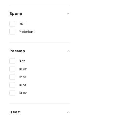
Бренд
BN
1
Pretorian
1
Размер
8 oz
10 oz
12 oz
16 oz
14 oz
Цвет