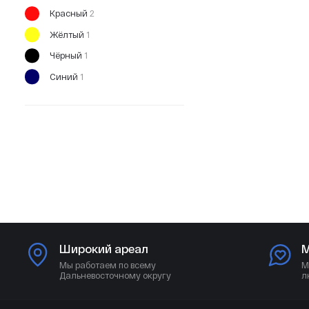
Красный
2
Жёлтый
1
Чёрный
1
Синий
1
Широкий ареал
М
Мы работаем по всему
М
Дальневосточному округу
л