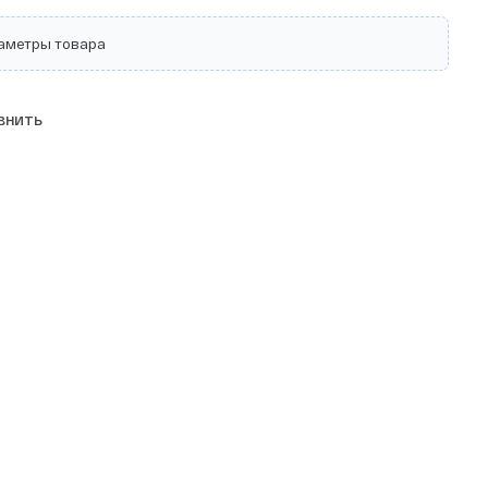
аметры товара
внить