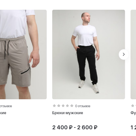
 отзывов
0 отзывов
кие
Брюки мужские
Фу
2 400 ₽ - 2 600 ₽
1