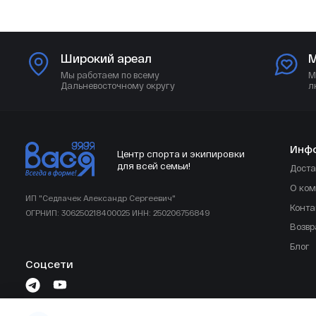
Широкий ареал
М
Мы работаем по всему
М
Дальневосточному округу
л
Инф
Центр спорта и экипировки
для всей семьи!
Доста
О ко
ИП "Седлачек Александр Сергеевич"
Конта
ОГРНИП: 306250218400025 ИНН: 250206756849
Возвр
Блог
Соцсети