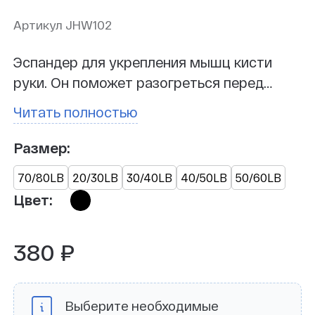
Артикул JHW102
Эспандер для укрепления мышц кисти
руки. Он поможет разогреться перед
тренировкой. Благодаря небольшому
Читать полностью
размеру легко помещается в карман
одежды или в сумку.
Размер:
70/80LB
20/30LB
30/40LB
40/50LB
50/60LB
Цвет:
380 ₽
Выберите необходимые